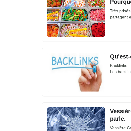
Pourquo
Très prisés
partagent 
Qu'est-
Backlinks :
Les backli
Vessièr
parle.
Vessière Cr