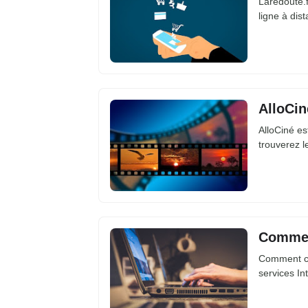
Laredoute.f
ligne à di
AlloCin
AlloCiné es
trouverez l
Comment
Comment cho
services In